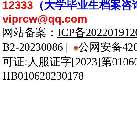
12333
（大学毕业生档案
咨
viprcw@qq.com
网站备案：
ICP备20220191
B2-20230086 |
公网安备4201
可证:人服证字[2023]第010
HB010620230178
929人才网
929招聘网
南方人才网
919人才网
939人才网
520人才
92
联合人才网
联合招聘网
888人才网
163人才网
163招聘网
985人才网
21
同城招聘网
毕业生求职网
域名抢注网
招聘人才网
中国直聘网
中国人才招聘网
中
直聘招聘网
人才网
武汉人才网
520人才网
28人才网
最新招聘信息
最