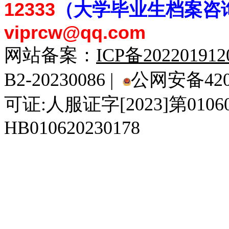
12333
（大学毕业生档案
咨
viprcw@qq.com
网站备案：
ICP备20220191
B2-20230086 |
公网安备4201
可证:人服证字[2023]第010
HB010620230178
929人才网
929招聘网
南方人才网
919人才网
939人才网
520人才
92
联合人才网
联合招聘网
888人才网
163人才网
163招聘网
985人才网
21
同城招聘网
毕业生求职网
域名抢注网
招聘人才网
中国直聘网
中国人才招聘网
中
直聘招聘网
人才网
武汉人才网
520人才网
28人才网
最新招聘信息
最