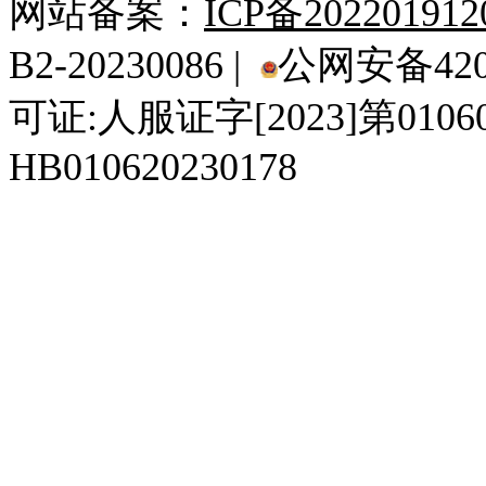
网站备案：
ICP备20220191
B2-20230086 |
公网安备4201
可证:人服证字[2023]第010
HB010620230178
929人才网
929招聘网
南方人才网
919人才网
939人才网
520人才
92
联合人才网
联合招聘网
888人才网
163人才网
163招聘网
985人才网
21
同城招聘网
毕业生求职网
域名抢注网
招聘人才网
中国直聘网
中国人才招聘网
中
直聘招聘网
人才网
武汉人才网
520人才网
28人才网
最新招聘信息
最