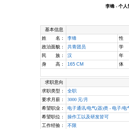
李锋 - 个
基本信息
姓 名：
李锋
性
政治面貌：
共青团员
学
民 族：
汉
年
身 高：
165 CM
体
求职意向
求职类型：
全职
要求月薪：
3000 元/月
希望职业：
电子通讯/电气(器)类 - 电子/
希望职位：
操作工以及研发皆可
工作经验：
不限