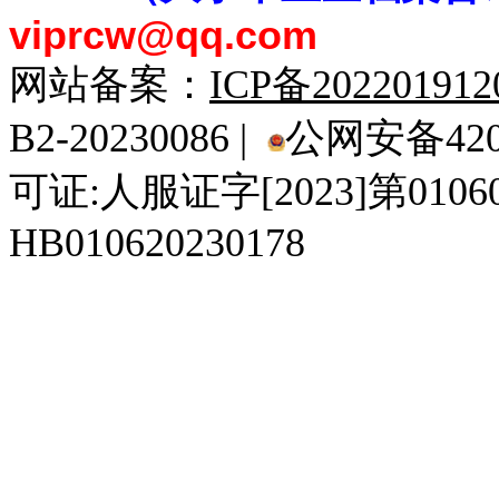
viprcw@qq.com
网站备案：
ICP备20220191
B2-20230086 |
公网安备4201
可证:人服证字[2023]第010
HB010620230178
929人才网
929招聘网
南方人才网
919人才网
939人才网
520人才
92
联合人才网
联合招聘网
888人才网
163人才网
163招聘网
985人才网
21
同城招聘网
毕业生求职网
域名抢注网
招聘人才网
中国直聘网
中国人才招聘网
中
直聘招聘网
人才网
武汉人才网
520人才网
28人才网
最新招聘信息
最