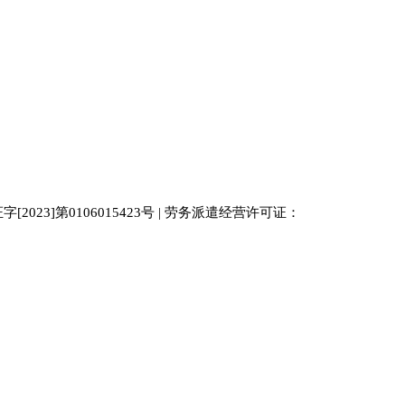
023]第0106015423号 | 劳务派遣经营许可证：
中国人才
人才网
南京人才网
929人才网站
招聘网
人力资源
百事通同城网
人才招聘网
52人才网
最新招聘
今日信息网
bossrcw
江苏人才网
人才网站大全
招聘网
购买友情链接