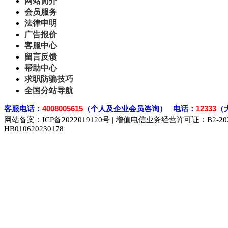
网站简介
会员服务
法律申明
广告报价
客服中心
留言反馈
帮助中心
求职防骗技巧
全国分站导航
客
服电话：
4008005615
（个人及企业会员咨询） 电话：
12333
（
网站备案：
ICP备2022019120号
| 增值电信业务经营许可证：B2-2023
HB010620230178
929人才网
929招聘网
南方人才网
919人才网
939人才网
联合人才网
联合招聘网
888人才网
163人才网
163招聘网
同城招聘网
毕业生求职网
域名抢注网
招聘人才网
中国直聘网
直聘招聘网
人才网
武汉人才网
520人才网
28人才网