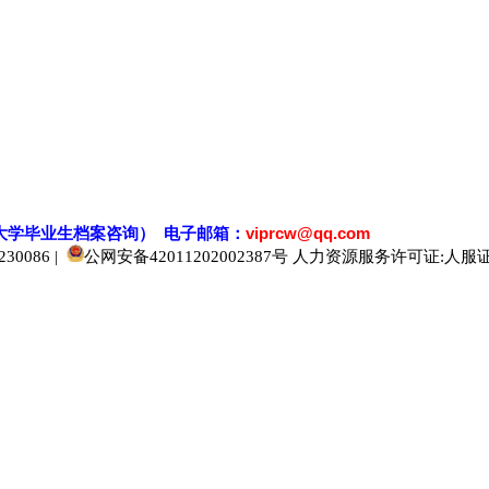
大学毕业生档案
咨
询） 电子邮箱：
viprcw@qq.com
0086 |
公网安备42011202002387号
人力资源服务许可证:人服证字[2
520人才
929人才
应届生人才网
中国人才网
985人才网
211人才网
1001人才网
1688人才网
中国人才招聘网
中国招聘网
boss招聘网
直聘人才网
最新招聘信息
最新求职简历
597招聘网
百网人才