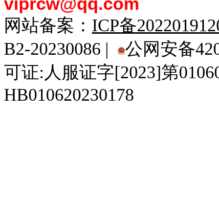
viprcw@qq.com
网站备案：
ICP备20220191
B2-20230086 |
公网安备4201
可证:人服证字[2023]第010
HB010620230178
929人才网
929招聘网
南方人才网
919人才网
939人才网
520人才
92
联合人才网
联合招聘网
888人才网
163人才网
163招聘网
985人才网
21
同城招聘网
毕业生求职网
域名抢注网
招聘人才网
中国直聘网
中国人才招聘网
中
直聘招聘网
人才网
武汉人才网
520人才网
28人才网
最新招聘信息
最