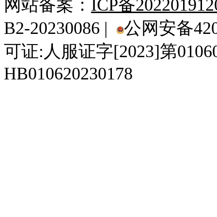
网站备案：
ICP备20220191
B2-20230086 |
公网安备4201
可证:人服证字[2023]第010
HB010620230178
929人才网
929招聘网
南方人才网
919人才网
939人才网
520人才
92
联合人才网
联合招聘网
888人才网
163人才网
163招聘网
985人才网
21
同城招聘网
毕业生求职网
域名抢注网
招聘人才网
中国直聘网
中国人才招聘网
中
直聘招聘网
人才网
武汉人才网
520人才网
28人才网
最新招聘信息
最