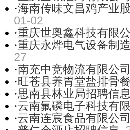
·
海南传味文昌鸡产业
01-02
·
重庆世奥鑫科技有限
·
重庆永烨电气设备制
27
·
南充中竞物流有限公
·
旺苍县养胃堂盐排骨
·
思南县林业局招聘信
·
云南氟磷电子科技有
·
云南连宸食品有限公